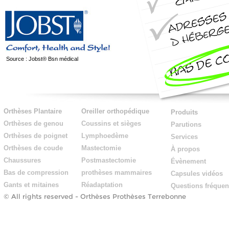
Source : Jobst® Bsn médical
Orthèses Plantaire
Oreiller orthopédique
Produits
Orthèses de genou
Coussins et sièges
Parutions
Orthèses de poignet
Lymphoedème
Services
Orthèses de coude
Mastectomie
À propos
Chaussures
Postmastectomie
Évènement
Bas de compression
prothèses mammaires
Capsules vidéos
Gants et mitaines
Réadaptation
Questions fréquen
© All rights reserved -
Orthèses Prothèses Terrebonne