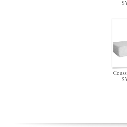
S
Couss
S