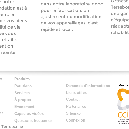
Orthèse
r notre
dans notre laboratoire, donc
Terrebon
ndation est à
pour la fabrication, un
une ga
ent, la
ajustement ou modification
d’équip
 de vos pieds
de vos appareillages, c’est
réadapta
ité de vie
rapide et local.
réhabilit
que vous
retraite.
ention,
n santé.
ue
Produits
Demande d’informations
Parutions
Liens utiles
Services
Contact
À propos
Partenaires
Évènement
es
Sitemap
Capsules vidéos
Connexion
Questions fréquentes
 Terrebonne