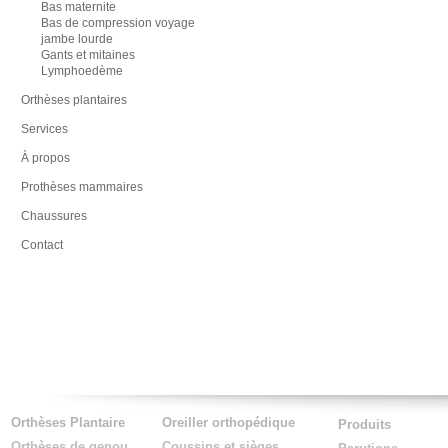
Bas maternite
Bas de compression voyage
jambe lourde
Gants et mitaines
Lymphoedème
Orthèses plantaires
Services
À propos
Prothèses mammaires
Chaussures
Contact
Orthèses Plantaire
Oreiller orthopédique
Produits
Orthèses de genou
Coussins et sièges